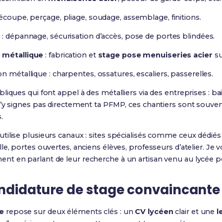
écoupe, perçage, pliage, soudage, assemblage, finitions.
e
: dépannage, sécurisation d’accès, pose de portes blindées.
 métallique
: fabrication et
stage pose menuiseries acier
su
n métallique : charpentes, ossatures, escaliers, passerelles.
iques qui font appel à des métalliers via des entreprises : baill
n’y signes pas directement ta PFMP, ces chantiers sont souve
.
tilise plusieurs canaux : sites spécialisés comme ceux dédiés
le, portes ouvertes, anciens élèves, professeurs d’atelier. Je 
t en parlant de leur recherche à un artisan venu au lycée p
ndidature de stage convaincante
e
repose sur deux éléments clés : un
CV lycéen
clair et une
l