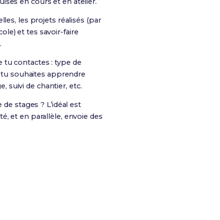
ses en cours et en atelier.
les, les projets réalisés (par
le) et tes savoir-faire
.
 tu contactes : type de
ue tu souhaites apprendre
 suivi de chantier, etc.
 de stages ? L’idéal est
, et en parallèle, envoie des