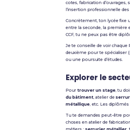
cotes, fabrication d’ouvrages, s
l’insertion professionnelle de
Concrètement, ton lycée fixe
entre la seconde, la première
CCF, tu ne peux pas être dipl
Je te conseille de voir chaqu
deuxième pour te spécialiser
ou une poursuite d’études.
Explorer le sect
Pour
trouver un stage
, tu do
du bâtiment
, atelier de
serrur
métallique
, etc. Les diplômés
Tu te demandes peut-être pour
choses en atelier de fabricati
métiers :
serrurier métallier
,