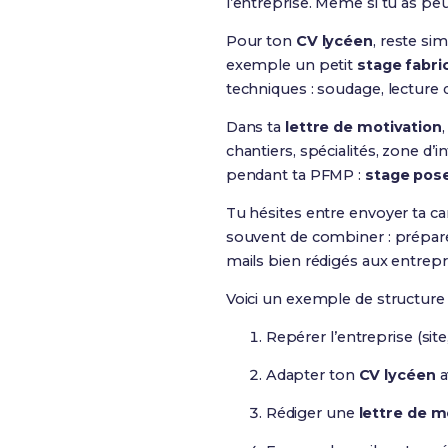
l’entreprise. Même si tu as pe
Pour ton
CV lycéen
, reste si
exemple un petit
stage fabri
techniques : soudage, lecture d
Dans ta
lettre de motivation
chantiers, spécialités, zone d
pendant ta PFMP :
stage pose
Tu hésites entre envoyer ta can
souvent de combiner : prépare 
mails bien rédigés aux entrepr
Voici un exemple de structure 
Repérer l’entreprise (site
Adapter ton
CV lycéen
a
Rédiger une
lettre de m