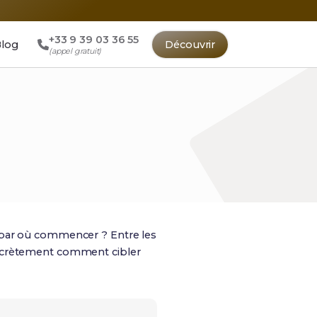
+33 9 39 03 36 55
log
Découvrir
(appel gratuit)
 par où commencer ? Entre les
e concrètement comment cibler