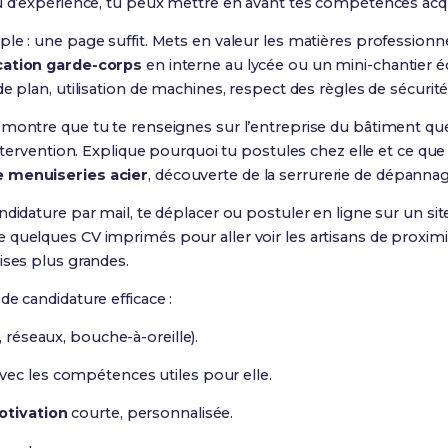
u d’expérience, tu peux mettre en avant tes compétences acqui
mple : une page suffit. Mets en valeur les matières professionnel
cation garde-corps
en interne au lycée ou un mini-chantier éco
e plan, utilisation de machines, respect des règles de sécurité
, montre que tu te renseignes sur l’entreprise du bâtiment que
’intervention. Explique pourquoi tu postules chez elle et ce q
 menuiseries acier
, découverte de la serrurerie de dépannage,
didature par mail, te déplacer ou postuler en ligne sur un site
quelques CV imprimés pour aller voir les artisans de proximité
ises plus grandes.
de candidature efficace :
, réseaux, bouche-à-oreille).
vec les compétences utiles pour elle.
otivation
courte, personnalisée.