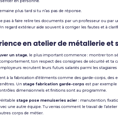
ésenter en personne.
maine plus tard si tu n’as pas de réponse.
site pas à faire relire tes documents par un professeur ou pa
egard extérieur aide souvent à corriger les fautes et à clarifi
ience en atelier de métallerie et 
uver un stage
, le plus important commence : montrer ton sé
 comportement, ton respect des consignes de sécurité et ta ca
employeurs recrutent leurs futurs salariés parmi les stagiaires
uvent à la fabrication d’éléments comme des garde-corps, des e
fenêtres. Un
stage fabrication garde-corps
est par exemple t
ntrôles dimensionnels et finitions sont au programme.
véritable
stage pose menuiseries acier
: manutention, fixati
avec une autre équipe. Tu verras comment le travail de l’atelie
autres corps de métier.