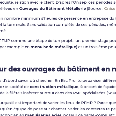
écurité, relation avec le client. D’après l’Onisep, ces périodes
s élèves en
Ouvrages du Bâtiment Métallerie
(Source :
Onisep
 un nombre minimum d’heures de présence en entreprise du b
 et la terminale. Sans validation complète de ces périodes, 
ômé.
e PFMP comme une étape de ton projet : un premier stage pour
 (par exemple en
menuiserie métallique
) et un troisième po
eur des ouvrages du bâtiment en m
is d’abord savoir où chercher. En Bac Pro, tu peux viser différe
erie
, société de
construction métallique
, fabricant de façad
 de la filière s’insèrent surtout dans des PME spécialisées (Sou
quoi il est important de varier les lieux de PFMP ? Parce qu
on qu’en équipe de pose sur chantier. Varier les contextes te p
 technicien en
menuiseries acier
, poseur de garde-corps, etc.