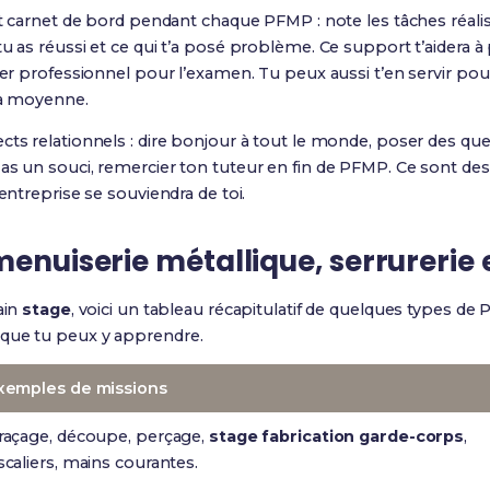
it carnet de bord pendant chaque PFMP : note les tâches réalisées
u as réussi et ce qui t’a posé problème. Ce support t’aidera à
sier professionnel pour l’examen. Tu peux aussi t’en servir pou
ta moyenne.
cts relationnels : dire bonjour à tout le monde, poser des qu
s un souci, remercier ton tuteur en fin de PFMP. Ce sont des dé
’entreprise se souviendra de toi.
menuiserie métallique, serrurerie 
ain
stage
, voici un tableau récapitulatif de quelques types d
 que tu peux y apprendre.
xemples de missions
raçage, découpe, perçage,
stage fabrication garde-corps
,
scaliers, mains courantes.