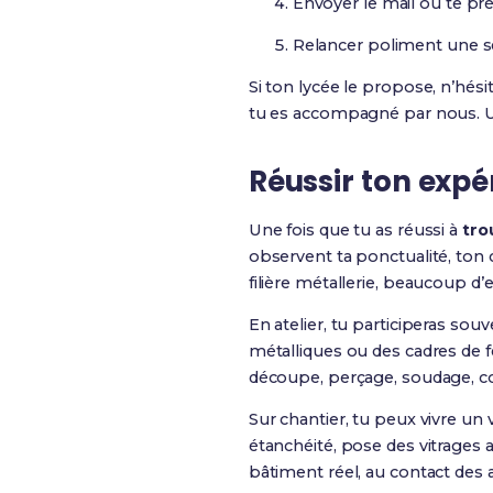
Envoyer le mail ou te pr
Relancer poliment une se
Si ton lycée le propose, n’hé
tu es accompagné par nous. Un r
Réussir ton expér
Une fois que tu as réussi à
tro
observent ta ponctualité, ton
filière métallerie, beaucoup d’
En atelier, tu participeras so
métalliques ou des cadres de 
découpe, perçage, soudage, co
Sur chantier, tu peux vivre un 
étanchéité, pose des vitrages 
bâtiment réel, au contact des 