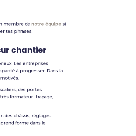
r un membre de
notre équipe
si
er tes phrases.
sur chantier
rieux. Les entreprises
pacité à progresser. Dans la
 motivés.
scaliers, des portes
rès formateur : traçage,
on des châssis, réglages,
r prend forme dans le