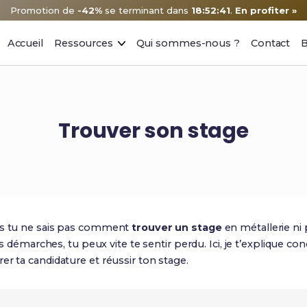
Promotion de
-42%
se terminant dans
18:52:40
.
En profiter »
Accueil
Ressources
Qui sommes-nous ?
Contact
B
Trouver son stage
is tu ne sais pas comment
trouver un stage
en métallerie ni
 les démarches, tu peux vite te sentir perdu. Ici, je t’expliqu
er ta candidature et réussir ton stage.