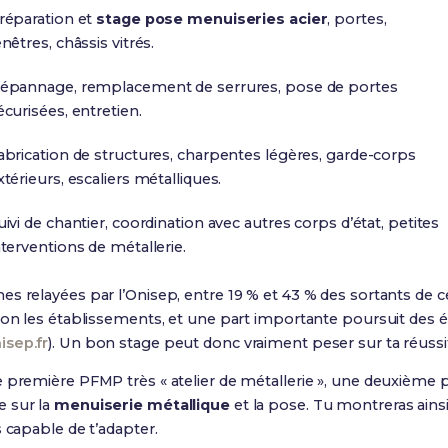
réparation et
stage pose menuiseries acier
, portes,
enêtres, châssis vitrés.
épannage, remplacement de serrures, pose de portes
écurisées, entretien.
abrication de structures, charpentes légères, garde-corps
xtérieurs, escaliers métalliques.
uivi de chantier, coordination avec autres corps d’état, petites
nterventions de métallerie.
es relayées par l’Onisep, entre 19 % et 43 % des sortants de 
elon les établissements, et une part importante poursuit de
isep.fr
). Un bon stage peut donc vraiment peser sur ta réussi
e première PFMP très « atelier de métallerie », une deuxième 
e sur la
menuiserie métallique
et la pose. Tu montreras ains
 capable de t’adapter.