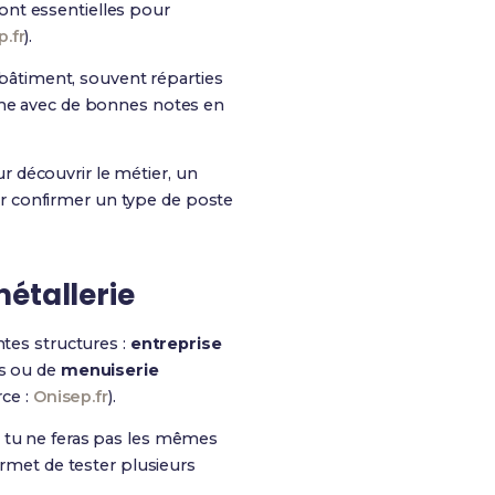
 sont essentielles pour
.fr
).
âtiment, souvent réparties
même avec de bonnes notes en
 découvrir le métier, un
ur confirmer un type de poste
étallerie
ntes structures :
entreprise
es ou de
menuiserie
rce :
Onisep.fr
).
e tu ne feras pas les mêmes
ermet de tester plusieurs