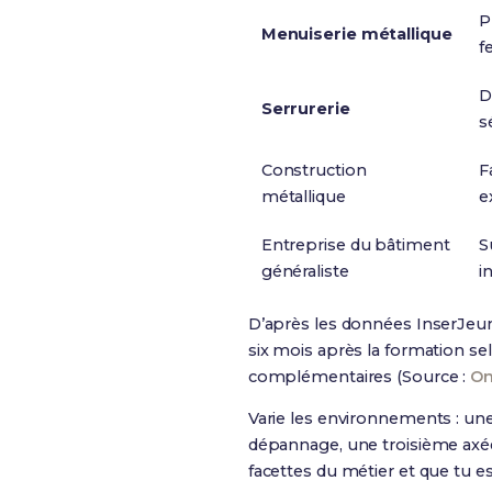
P
Menuiserie métallique
f
D
Serrurerie
s
Construction
F
métallique
e
Entreprise du bâtiment
S
généraliste
i
D’après les données InserJeun
six mois après la formation s
complémentaires (Source :
On
Varie les environnements : un
dépannage, une troisième axé
facettes du métier et que tu es