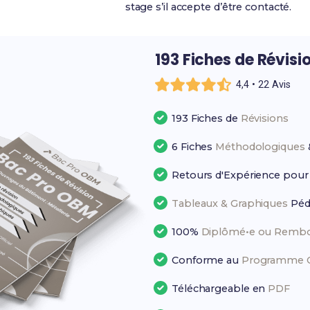
stage s’il accepte d’être contacté.
193 Fiches de Révisi
4,4 • 22 Avis
193 Fiches de
Révisions
6 Fiches
Méthodologiques
Retours d'Expérience pou
Tableaux & Graphiques
Péd
100%
Diplômé•e ou Rembo
Conforme au
Programme Of
Téléchargeable en
PDF