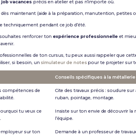
n
job vacances
précis en atelier et pas n’importe où.
dès maintenant (aide à la préparation, manutention, petites o
e techniquement pendant ce job d’été.
 souhaites renforcer ton
expérience professionnelle
et mieu
avenir.
ofessionnelles de ton cursus, tu peux aussi rappeler que cett
liser, si besoin, un
simulateur de notes
pour te projeter sur t
Conseils spécifiques à la métallerie
s compétences de
Cite des travaux précis : soudure sur 
abilité.
ruban, pointage, montage.
pourquoi tu veux ce
Insiste sur ton envie de découvrir la ré
.
l’équipe.
’employeur sur ton
Demande à un professeur de travaux