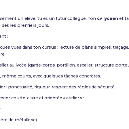
eulement un élève, tu es un futur collègue. Ton
cv lycéen
et t
 dès les premiers jours.
nt :
es vues dans ton cursus : lecture de plans simples, traçage,
re.
elier au lycée (garde-corps, portillon, escalier, structure porteus
s, même courts, avec quelques tâches concrètes.
lier : ponctualité, rigueur, respect des règles de sécurité.
ester courte, claire et orientée « atelier » :
:
lière de métallerie).