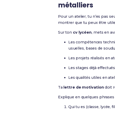
métalliers
Pour un atelier, tu n’es pas s
montrer que tu peux être utile
Sur ton
cv lycéen
, mets en ava
Les compétences techniqu
usuelles, bases de soudu
Les projets réalisés en at
Les stages déjà effectué
Les qualités utiles en ate
Ta
lettre de motivation
doit r
Explique en quelques phrases 
Qui tu es (classe, lycée, fi