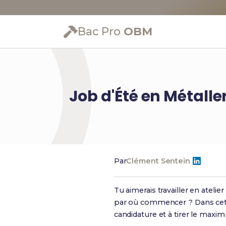
Bac Pro
OBM
Job d'Été en Métalle
Par
Clément Sentein
Tu aimerais travailler en ateli
par où commencer ? Dans cet art
candidature et à tirer le max