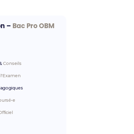
on –
Bac Pro OBM
&
Conseils
r
l'Examen
agogiques
ursé•e
ficiel