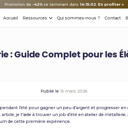
Promotion de
-42%
se terminant dans
14:15:01
.
En profiter »
Accueil
Ressources
Qui sommes-nous ?
Contact
B
rie : Guide Complet pour les 
Publié le
15 mars 2026
er pendant l’été pour gagner un peu d’argent et progresser en 
icle, je t’aide à trouver un job d’été en atelier de métallerie,
imum de cette première expérience.