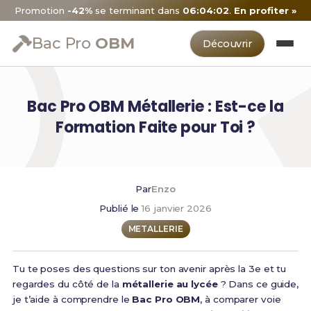
Promotion
-42%
se terminant dans
06:04:01
.
En profiter »
Bac Pro
OBM
Découvrir
Bac Pro OBM Métallerie : Est-ce la
Formation Faite pour Toi ?
Par
Enzo
Publié le
16 janvier 2026
METALLERIE
Tu te poses des questions sur ton avenir après la 3e et tu
regardes du côté de la
métallerie au lycée
? Dans ce guide,
je t’aide à comprendre le
Bac Pro OBM
, à comparer voie