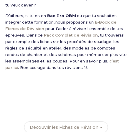
tu veux devenir.
D’ailleurs, si tu es en
Bac Pro OBM
ou que tu souhaites
intégrer cette formation, nous proposons un
E-Book de
Fiches de Révision
pour t’aider à réviser l’ensemble de tes
épreuves. Dans ce
Pack Complet de Révision
, tu trouveras
par exemple des fiches sur les procédés de soudage, les
règles de sécurité en atelier, des modèles de comptes
rendus de chantier et des schémas pour mémoriser plus vite
les assemblages et les coupes. Pour en savoir plus,
c’est
par ici
. Bon courage dans tes révisions 🚀
Prêt(e) à réussir ton examen ?
Révise efficacement avec nos
193 Fiches de
Révision
pour le Bac Pro OBM et maximise tes
chances de réussite !
Découvrir les Fiches de Révision →